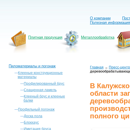
О компании
Пос
Полезная информация
Плитная продукция
Металлообработка
Пиломатериалы и погонаж
Главная
→
Пресс-центр
деревообрабатывающее
—
Клееные конструкционные
материалы
—
Профилированный брус
В Калужск
—
Сращенная ламель
области за
—
Клееный брус и клееные
деревообр
балки
производс
—
Профильный погонаж
полного ци
—
Доска пола
—
Блокхаус
—
Имитация бруса