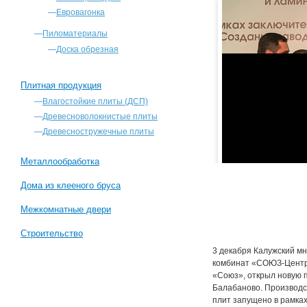
—
Евровагонка
—
Пиломатериалы
—
Доска обрезная
Плитная продукция
—
Влагостойкие плиты (ДСП)
—
Древесноволокнистые плиты
—
Древесностружечные плиты
Металлообработка
Дома из клееного бруса
Межкомнатные двери
Строительство
3 декабря Калужский 
комбинат «СОЮЗ-Центр
«Союз», открыл новую 
Балабаново. Производс
плит запущено в рамка