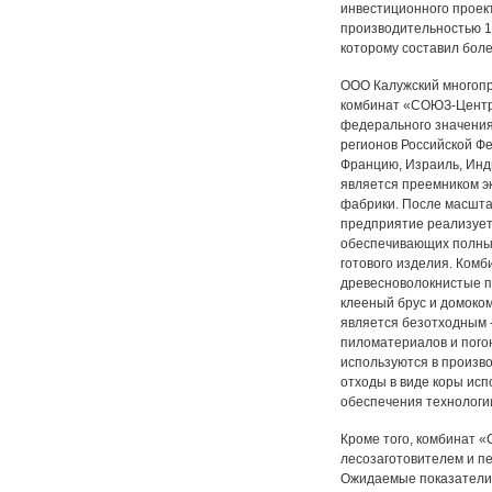
инвестиционного проек
производительностью 15
которому составил боле
ООО Калужский много
комбинат «СОЮЗ-Центр
федерального значения,
регионов Российской Фе
Францию, Израиль, Инд
является преемником э
фабрики. После масшта
предприятие реализует
обеспечивающих полный 
готового изделия. Ком
древесноволокнистые п
клееный брус и домоком
является безотходным 
пиломатериалов и пого
используются в произв
отходы в виде коры исп
обеспечения технологи
Кроме того, комбинат 
лесозаготовителем и пе
Ожидаемые показатели 