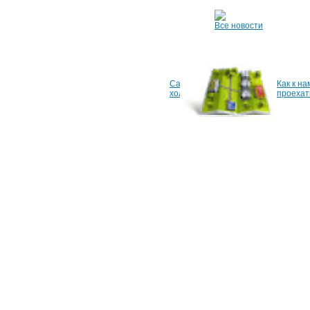
Все новости
Сайт
Как к на
холдинга
проехат